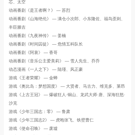
芯、太空
动画番剧《是王者啊？》 — 苏烈
动画番剧《山海绝伦》 — 满仓小次郎、小东隆佐、福鸟歪则、
丰臣滕吉
动画番剧《九夜神传》 — 姜楠
动画番剧《时间囚徒》 — 危情五科队长
动画番剧《阿衰》 — 香哥
动画番剧《音乐公主爱美莉》 — 雪人先生、乔乔
动态漫画《一人之下》 — 陆瑾、风正豪
游戏《王者荣耀》 — 金蝉
游戏《奥比岛：梦想国度》 — 大贤者、马古力、维克多、莱昂
游戏《上古王冠》 — 爆破狂人·铜山、龙武大师·唐、深海狂怒·
沙克
游戏《少年三国志：零》 — 鲁肃
游戏《少年三国志2》 — 虎咆张飞、铁壁曹仁
游戏《使命召唤》 — 废墟